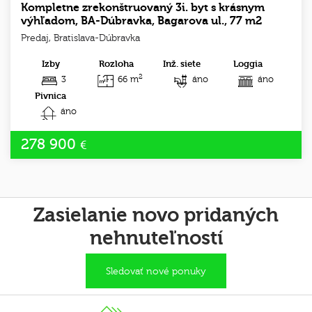
Kompletne zrekonštruovaný 3i. byt s krásnym
výhľadom, BA-Dúbravka, Bagarova ul., 77 m2
Predaj, Bratislava-Dúbravka
Izby
Rozloha
Inž. siete
Loggia
2
3
66 m
áno
áno
Pivnica
áno
278 900
€
Zasielanie novo pridaných
nehnuteľností
Sledovať nové ponuky