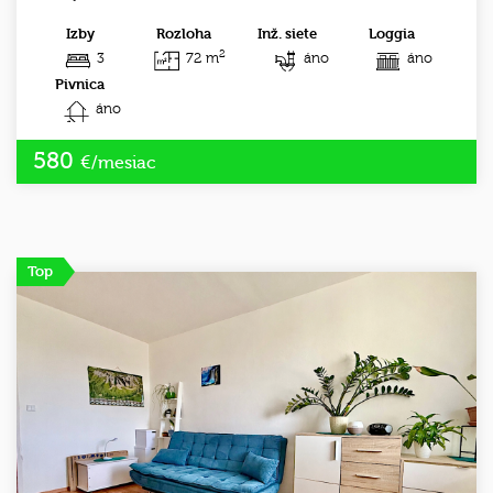
Izby
Rozloha
Inž. siete
Loggia
2
3
72 m
áno
áno
Pivnica
áno
580
€/mesiac
Top