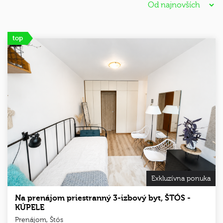
top
Exkluzívna ponuka
Na prenájom priestranný 3-izbový byt, ŠTÓS -
KÚPELE
Prenájom, Štós