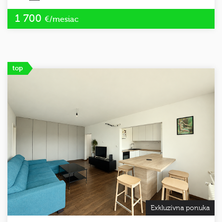
1 700
€/mesiac
top
Exkluzívna ponuka