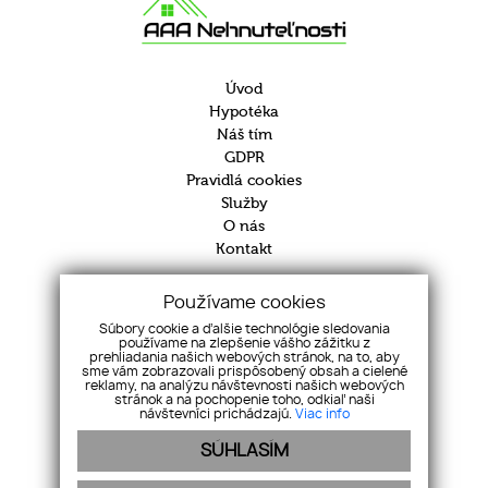
Úvod
Hypotéka
Náš tím
GDPR
Pravidlá cookies
Služby
O nás
Kontakt
Majerníkova 1 Bratislava 841 05
Používame cookies
+421 948 399 999
Súbory cookie a ďalšie technológie sledovania
info@aaanehnutelnosti.sk
používame na zlepšenie vášho zážitku z
prehliadania našich webových stránok, na to, aby
sme vám zobrazovali prispôsobený obsah a cielené
reklamy, na analýzu návštevnosti našich webových
stránok a na pochopenie toho, odkiaľ naši
návštevníci prichádzajú.
Viac info
SÚHLASÍM