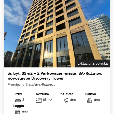
Exkluzívna ponuka
3i. byt, 85m2 + 2 Parkovacie miesta, BA-Ružinov,
novostavba Discovery Tower
Prenájom, Bratislava-Ružinov
Izby
Rozloha
Inž. siete
Balkón
2
3
85 m
áno
áno
Loggia
áno