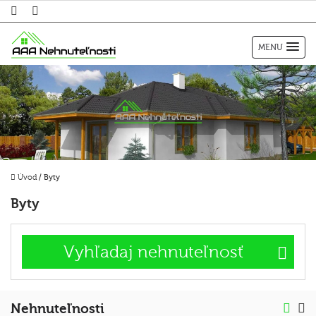
MENU
Úvod
/
Byty
Byty
Vyhľadaj nehnuteľnosť
Nehnuteľnosti