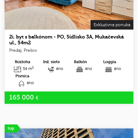
Exkluzívna ponuka
2i. byt s balkónom - PO, Sídlisko 3A, Mukačevská
ul., 54m2
Predaj, Prešov
Rozloha
Inž. siete
Balkón
Loggia
2
54 m
áno
áno
áno
Pivnica
áno
165 000
€
top