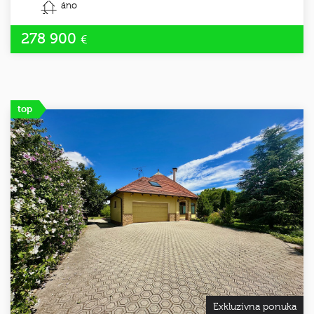
áno
278 900
€
top
Exkluzívna ponuka