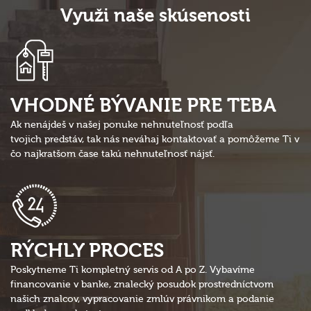
Využi naše skúsenosti
VHODNÉ BÝVANIE PRE
TEBA
A
k nenájdeš v našej ponuke nehnuteľnosť podľa
tvojich predstáv, tak nás neváhaj kontaktovať a pomôžeme Ti v
čo najkratšom čase takú nehnuteľnosť nájsť.
RÝCHL
Y PROCES
Poskytneme Ti kompletný servis od A po Z. Vybavíme
financovanie v banke, znalecký posudok prostredníctvom
našich znalcov, vypracovanie zmlúv právnikom a podanie