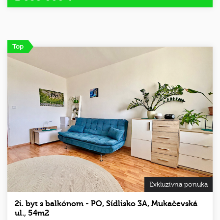
Top
Exkluzívna ponuka
2i. byt s balkónom - PO, Sídlisko 3A, Mukačevská
ul., 54m2