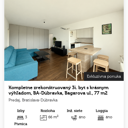
Exkluzívna ponuka
Kompletne zrekonštruovaný 3i. byt s krásnym
výhľadom, BA-Dúbravka, Bagarova ul., 77 m2
Predaj, Bratislava-Dúbravka
Izby
Rozloha
Inž. siete
Loggia
2
3
66 m
áno
áno
Pivnica