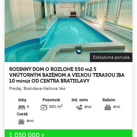
Exkluzívna ponuka
RODINNÝ DOM O ROZLOHE 550 m2 S
VNÚTORNÝM BAZÉNOM A VEĽKOU TERASOU IBA
10 minút OD CENTRA BRATISLAVY
Predaj, Bratislava-Karlova Ves
Izby
Pozemok
Inž. siete
Balkón
2
6
850 m
áno
áno
Garáž
áno
1 050 000
€