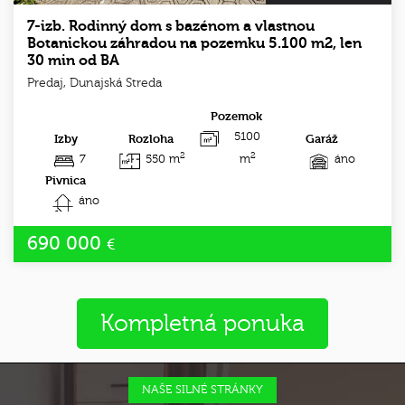
7-izb. Rodinný dom s bazénom a vlastnou
Botanickou záhradou na pozemku 5.100 m2, len
30 min od BA
Predaj, Dunajská Streda
Pozemok
5100
Izby
Rozloha
Garáž
2
2
7
550 m
m
áno
Pivnica
áno
690 000
€
Kompletná ponuka
NAŠE SILNÉ STRÁNKY