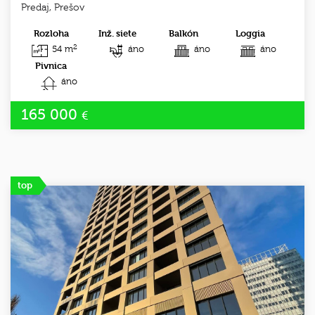
Predaj, Prešov
Rozloha
Inž. siete
Balkón
Loggia
2
54 m
áno
áno
áno
Pivnica
áno
165 000
€
top