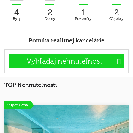
4
2
1
2
Byty
Domy
Pozemky
Objekty
Ponuka realitnej kancelárie
Vyhľadaj nehnuteľnosť
TOP Nehnuteľnosti
Super Cena