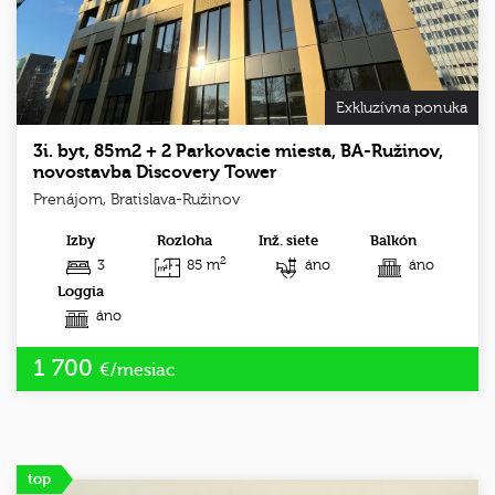
Exkluzívna ponuka
3i. byt, 85m2 + 2 Parkovacie miesta, BA-Ružinov,
novostavba Discovery Tower
Prenájom, Bratislava-Ružinov
Izby
Rozloha
Inž. siete
Balkón
2
3
85 m
áno
áno
Loggia
áno
1 700
€/mesiac
top