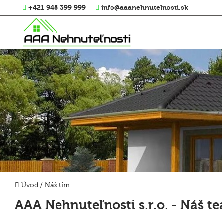
+421 948 399 999
info@aaanehnutelnosti.sk
Úvod
/
Náš tím
AAA Nehnuteľnosti s.r.o. - Náš t