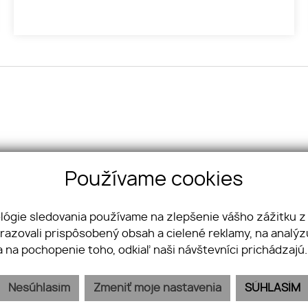
 1 Bratislava 841 05
99 999
Používame cookies
hnutelnosti.sk
ológie sledovania používame na zlepšenie vášho zážitku z
brazovali prispôsobený obsah a cielené reklamy, na analý
a na pochopenie toho, odkiaľ naši návštevníci prichádzajú
Nesúhlasím
Zmeniť moje nastavenia
SÚHLASÍM
webex.digital
-
REALVIA.sk