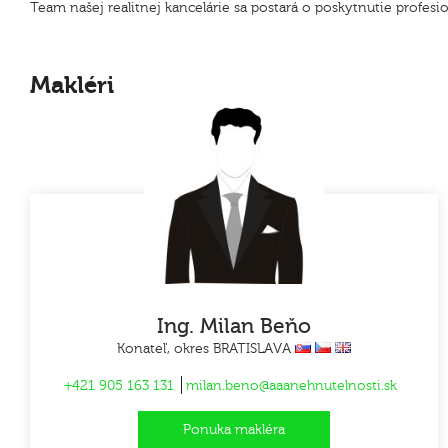
Team našej realitnej kancelárie sa postará o poskytnutie profes
Makléri
Ing. Milan Beňo
Konateľ, okres BRATISLAVA
+421 905 163 131
milan.beno@aaanehnutelnosti.sk
Ponuka makléra