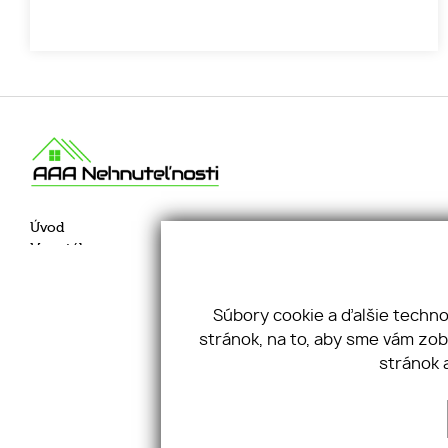
Úvod
Služby
Majerníkova
Hypotéka
O nás
+421 948 3
Náš tím
Kontakt
info@aaane
GDPR
Pravidlá cookies
Súbory cookie a ďalšie techn
stránok, na to, aby sme vám zo
stránok 