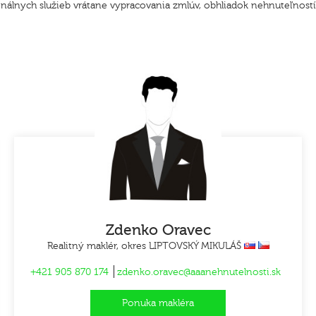
ionálnych služieb vrátane vypracovania zmlúv, obhliadok nehnuteľností
Zdenko Oravec
Realitný maklér, okres LIPTOVSKÝ MIKULÁŠ
+421 905 870 174
zdenko.oravec@aaanehnutelnosti.sk
Ponuka makléra